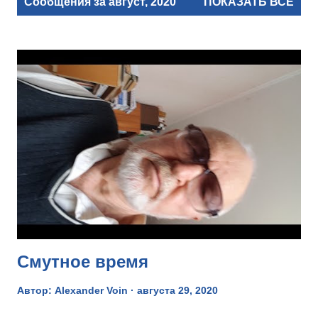
Сообщения за август, 2020
ПОКАЗАТЬ ВСЕ
о
о
б
щ
е
н
и
я
Смутное время
Автор:
Alexander Voin
августа 29, 2020