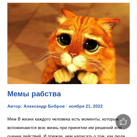
укрепит массовое сознание, позволит сплотиться людям,
задаст необходимый вектор общественной активности."
"Какой она должна быть. Это не будет коммунистическая
идея. Коммунизм дискредитировал себя в России в конце
двадцатого века, показав свою неспособность объединить
народы русской ойкумены. Это не будет монархическая
идея, которая устарела столетием раньше. Несмотря на
возрождение символики Российской империи, вернуть
самодержавие в своём историческом облике нереально, да
и не нужно. Это не будет либеральная идея, кот...
Мемы рабства
Автор:
Александр Бобров
ноября 21, 2022
Мем В жизни каждого человека есть моменты, которые
вспоминаются всю жизнь при принятии им решений или
оценки действий. И прежде, чем написать о том, как люди